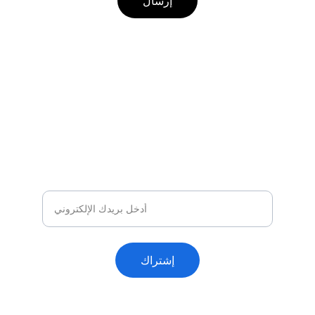
إرسال
إشترك في نشرتنا الإخبارية
و إستمتع بمقالات حصرية إضافة لتنبيهك 
المبكر بكل المقالات المنشورة
إشتراك